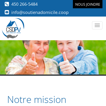
450 266-5484
NOUS JOINDRE
info@soutienadomicile.coop
Men
Notre mission